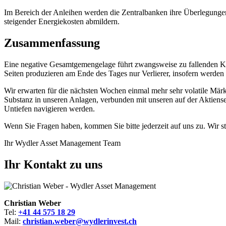
Im Bereich der Anleihen werden die Zentralbanken ihre Überlegungen 
steigender Energiekosten abmildern.
Zusammenfassung
Eine negative Gesamtgemengelage führt zwangsweise zu fallenden Kur
Seiten produzieren am Ende des Tages nur Verlierer, insofern werden s
Wir erwarten für die nächsten Wochen einmal mehr sehr volatile Mä
Substanz in unseren Anlagen, verbunden mit unseren auf der Aktiens
Untiefen navigieren werden.
Wenn Sie Fragen haben, kommen Sie bitte jederzeit auf uns zu. Wir s
Ihr Wydler Asset Management Team
Ihr Kontakt zu uns
Christian Weber
Tel:
+41 44 575 18 29
Mail:
christian.weber@wydlerinvest.ch