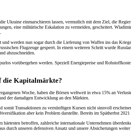
in die Ukraine einmarschieren lassen, vermutlich mit dem Ziel, die Reg
ungen, eine militärische Eskalation zu vermeiden, gescheitert. Wladimi
.
und werden nun sogar durch die Lieferung von Waffen ins das Kriegsg
e russischen Flugzeuge gesperrt. In einem weiteren Schritt wurde Rus
and abzuschneiden.
spurlos vorübergehen werden. Speziell Energiepreise und Rohstoffkoste
f die Kapitalmärkte?
der vergangenen Woche, haben die Börsen weltweit in etwa 15% an Verlus
 und der damaligen Entwicklung an den Märkten.
d somit Transaktionen zu vernünftigen Kursen nicht sinnvoll erschein
iversifikation aber kein Problem darstellte. Bereits im Spätherbst 202
m härtesten betroffen, zahlreiche internationale Unternehmen überdenk
us durch unseren defensiven Ansatz und unsere Absicherungen weiter so