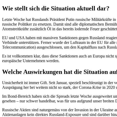
Wie stellt sich die Situation aktuell dar?
Letzte Woche hat Russlands Präsident Putin russische Militärkräfte 
russische Politiker zu ersetzen. Damit sind alle diplomatischen Bemüh
Atomstreitkräfte zusätzlich Öl in das bereits lodernde Feuer geschüttet
EU und USA haben mit massiven Sanktionen gegen Russland reagiert 
Verbände unterstützen. Ferner wurde der Luftraum in der EU für all
Telecommunication) ausgeschlossen, um den Kapitalfluss nach Russl
Es ist vollkommen klar, dass diese Sanktionen auch an Europa nicht 
europäische Unternehmen werden.
Welche Auswirkungen hat die Situation au
Unsicherheit ist immer Gift. Seit Januar, speziell beschleunigt in 
Ausprägung her bei weitem nicht so stark, der Corona-Krise in 2020
Im Bond-Bereich haben sich die Spreads letzte Woche ausgeweitet un
gesehen – nur schwer handelbar, was für uns aufgrund unser breiten D
Russische Aktien sind naturgemäss von der Invasion in der Ukraine a
Aktienanlagen kein direktes Russland-Exposure und sind darüber hina