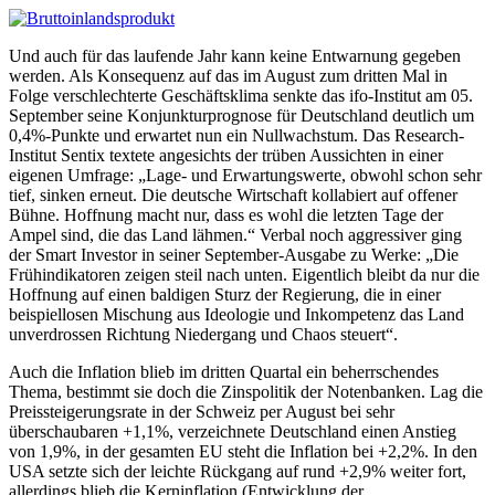
Und auch für das laufende Jahr kann keine Entwarnung gegeben
werden. Als Konsequenz auf das im August zum dritten Mal in
Folge verschlechterte Geschäftsklima senkte das ifo-Institut am 05.
September seine Konjunkturprognose für Deutschland deutlich um
0,4%-Punkte und erwartet nun ein Nullwachstum. Das Research-
Institut Sentix textete angesichts der trüben Aussichten in einer
eigenen Umfrage: „Lage- und Erwartungswerte, obwohl schon sehr
tief, sinken erneut. Die deutsche Wirtschaft kollabiert auf offener
Bühne. Hoffnung macht nur, dass es wohl die letzten Tage der
Ampel sind, die das Land lähmen.“ Verbal noch aggressiver ging
der Smart Investor in seiner September-Ausgabe zu Werke: „Die
Frühindikatoren zeigen steil nach unten. Eigentlich bleibt da nur die
Hoffnung auf einen baldigen Sturz der Regierung, die in einer
beispiellosen Mischung aus Ideologie und Inkompetenz das Land
unverdrossen Richtung Niedergang und Chaos steuert“.
Auch die Inflation blieb im dritten Quartal ein beherrschendes
Thema, bestimmt sie doch die Zinspolitik der Notenbanken. Lag die
Preissteigerungsrate in der Schweiz per August bei sehr
überschaubaren +1,1%, verzeichnete Deutschland einen Anstieg
von 1,9%, in der gesamten EU steht die Inflation bei +2,2%. In den
USA setzte sich der leichte Rückgang auf rund +2,9% weiter fort,
allerdings blieb die Kerninflation (Entwicklung der