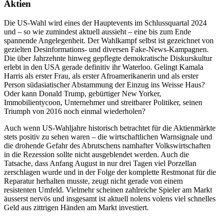
Aktien
Die US-Wahl wird eines der Hauptevents im Schlussquartal 2024
und – so wie zumindest aktuell aussieht – eine bis zum Ende
spannende Angelegenheit. Der Wahlkampf selbst ist gezeichnet von
gezielten Desinformations- und diversen Fake-News-Kampagnen.
Die über Jahrzehnte hinweg gepflegte demokratische Diskurskultur
erlebt in den USA gerade definitiv ihr Waterloo. Gelingt Kamala
Harris als erster Frau, als erster Afroamerikanerin und als erster
Person südasiatischer Abstammung der Einzug ins Weisse Haus?
Oder kann Donald Trump, gebürtiger New Yorker,
Immobilientycoon, Unternehmer und streitbarer Politiker, seinen
Triumph von 2016 noch einmal wiederholen?
Auch wenn US-Wahljahre historisch betrachtet für die Aktienmärkte
stets positiv zu sehen waren – die wirtschaftlichen Warnsignale und
die drohende Gefahr des Abrutschens namhafter Volkswirtschaften
in die Rezession sollte nicht ausgeblendet werden. Auch die
Tatsache, dass Anfang August in nur drei Tagen viel Porzellan
zerschlagen wurde und in der Folge der komplette Restmonat für die
Reparatur herhalten musste, zeugt nicht gerade von einem
resistenten Umfeld. Vielmehr scheinen zahlreiche Spieler am Markt
äusserst nervös und insgesamt ist aktuell nolens volens viel schnelles
Geld aus zittrigen Händen am Markt investiert.