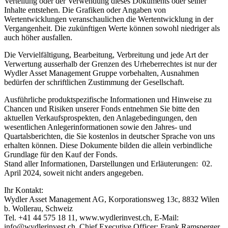
Verteilung oder der Verwendung dieses Dokuments oder seiner
Inhalte entstehen. Die Grafiken oder Angaben von
Wertentwicklungen veranschaulichen die Wertentwicklung in der
Vergangenheit. Die zukünftigen Werte können sowohl niedriger als
auch höher ausfallen.
Die Vervielfältigung, Bearbeitung, Verbreitung und jede Art der
Verwertung ausserhalb der Grenzen des Urheberrechtes ist nur der
Wydler Asset Management Gruppe vorbehalten, Ausnahmen
bedürfen der schriftlichen Zustimmung der Gesellschaft.
Ausführliche produktspezifische Informationen und Hinweise zu
Chancen und Risiken unserer Fonds entnehmen Sie bitte den
aktuellen Verkaufsprospekten, den Anlagebedingungen, den
wesentlichen Anlegerinformationen sowie den Jahres- und
Quartalsberichten, die Sie kostenlos in deutscher Sprache von uns
erhalten können. Diese Dokumente bilden die allein verbindliche
Grundlage für den Kauf der Fonds.
Stand aller Informationen, Darstellungen und Erläuterungen: 02.
April 2024, soweit nicht anders angegeben.
Ihr Kontakt:
Wydler Asset Management AG, Korporationsweg 13c, 8832 Wilen
b. Wollerau, Schweiz
Tel. +41 44 575 18 11, www.wydlerinvest.ch, E-Mail:
info@wydlerinvest.ch, Chief Executive Officer: Frank Ramsperger