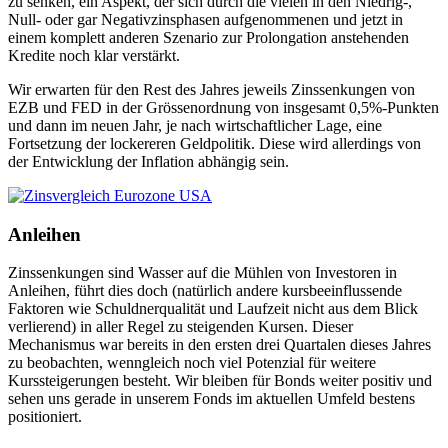
zu senken, ein Aspekt, der sich durch die vielen in den Niedrig-,
Null- oder gar Negativzinsphasen aufgenommenen und jetzt in
einem komplett anderen Szenario zur Prolongation anstehenden
Kredite noch klar verstärkt.
Wir erwarten für den Rest des Jahres jeweils Zinssenkungen von
EZB und FED in der Grössenordnung von insgesamt 0,5%-Punkten
und dann im neuen Jahr, je nach wirtschaftlicher Lage, eine
Fortsetzung der lockereren Geldpolitik. Diese wird allerdings von
der Entwicklung der Inflation abhängig sein.
Anleihen
Zinssenkungen sind Wasser auf die Mühlen von Investoren in
Anleihen, führt dies doch (natürlich andere kursbeeinflussende
Faktoren wie Schuldnerqualität und Laufzeit nicht aus dem Blick
verlierend) in aller Regel zu steigenden Kursen. Dieser
Mechanismus war bereits in den ersten drei Quartalen dieses Jahres
zu beobachten, wenngleich noch viel Potenzial für weitere
Kurssteigerungen besteht. Wir bleiben für Bonds weiter positiv und
sehen uns gerade in unserem Fonds im aktuellen Umfeld bestens
positioniert.