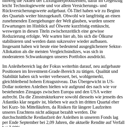
hinweg die Aktien der Luxusgüterproduzenten, dafür im Gegenzug
leicht Technologiewerte und vor allem Versicherungs- und
Rückversicherungswerte aufgebaut. Öl-Titel haben wir zu Beginn
des Quartals weiter hinzugekauft. Obwohl wir langfristig an einen
zunehmenden Energiehunger der Welt glauben, wurden unsere
Erwartungen im Hinblick auf Ölwerte kurzfristig enttäuscht,
weswegen in diesen Titeln zwischenzeitlich eine gewisse
Reduzierung erfolgte. Wir warten hier ab, bis sich die Ölkurse
stabilisieren und werden dann sukzessive wieder aufbauen.
Insgesamt haben wir heute eine bedeutend ausgeglichenere Sektor-
Allokation als die meisten Vergleichsindizes, was sich in
moderateren Schwankungen unseres Portfolios ausdrückt.
Im Anleihebereich lag der Fokus weiterhin darauf, neu aufgebaute
Positionen im Investment-Grade-Bereich zu tätigen. Qualität und
Stabilität haben sich weiter verbessert, bei, wohlgemerkt,
gleichbleibend hohem Ertragsniveau. Das Übergewicht in US-
Dollar notierten Anleihen hielten wir aufgrund des nach wie vor
bestehenden Zinsgaps zwischen Europa und den USA weiter
aufrecht. Da die Zinsstrukturkurve sowohl diesseits wie jenseits des
Atlantiks klar negativ ist, blieben wir auch im dritten Quartal eher
bei Kurz- bis Mittelläufern, da Risiken für längere Laufzeiten
unseres Erachtens nicht adäquat bezahlt werden. Die
durchschnittliche Restlaufzeit der Anleihen in unserem Fonds lag
per Ende September bei 2,09 Jahren, die aktuelle Rendite auf Verfall