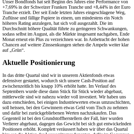
Unser Bondfonds hat seit Beginn des Jahres eine Performance von
+7,69% in der Schweizer Franken Tranche und +8,44% in der Euro
Tranche erzielt. Der seit Ende letzten Jahres eingeschlagene Weg,
Zuflüsse und fällige Papiere in einem, um mindestens ein Notch
höheres Rating anzulegen, hat sich voll ausgezahlt. Die im
Durchschnitt höhere Qualität führte zu geringeren Schwankungen,
sodass selbst im August, als die Märkte insgesamt nachgaben, Ende
Monat erneut ein Plus zu verzeichnen war. In Anbetracht der hohen
Chancen auf weitere Zinssenkungen stehen die Ampeln weiter klar
auf „Grün“.
Aktuelle Positionierung
In das dritte Quartal sind wir in unserem Aktienfonds etwas
defensiver gestartet, wodurch sich unsere Cash-Position auf
zwischenzeitlich bis knapp 10% erhöht hatte. Im Verlauf des
Septembers wurde diese dann Stück für Stück wieder abgebaut,
mittlerweile sind wir nahezu wieder voll investiert. Wir haben uns
dazu entschieden, bei einigen Industriewerten etwas umzuschichten,
soll heissen, bei den Gewinnern etwas Geld vom Tisch zu nehmen
und dafür bei zurückgebliebenen Werten nachzukaufen. Das
Gegenteil ist bei den Grundstoffherstellern der Fall, hier wurden
Verlierer abgebaut, dagegen das Gewicht bei sich gut entwickelnden
Positionen erhöht. Komplett veräussert haben wir über das Quartal