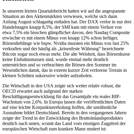
In unserem letzten Quartalsbericht hatten wir auf die angespannte
Situation an den Aktienmärkten verwiesen, welche sich dann
Anfang August schlagartig entladen hat. Der DAX verlor in nur drei
Handelstagen knapp 8,5%, der SMI kam mit einem Verlust von
etwa 7,5% ein bisschen glimpflicher davon, den Nasdaq Composite
erwischte es mit einem Minus von knapp 12% schon heftiger,
Börsenlieblinge wie bspw. Nvidia mussten ein Minus von fast 25%
verkraften und der häufig als „krisenfeste Währung“ bezeichnete
Bitcoin sogar noch etwas mehr. Die alte Weisheit, dass Börsenkurse
keine Einbahnstrassen sind, wurde einmal mehr deutlich
unterstrichen und so verbrachten die Börsen den Sommer im
Wesentlichen damit, das in extrem kurzer Zeit verlorene Terrain in
kleinen Schritten sukzessive wieder aufzuholen.
Die Wirtschaft in den USA zeigte sich weiter relativ robust, die
OECD erwartet auch aufgrund der starken
Beschäftigungsentwicklung für das Gesamtjahr ein reales BIP-
Wachstum von 2,6%. In Europa lassen die veröffentlichten Daten
auf eine leichte Konjunkturerholung hoffen, die unrühmliche
Ausnahme bildet Deutschland. Bereits in den vergangenen Jahren
zeigte der Trend in der Entwicklung des Bruttoinlandsproduktes
deutlich nach unten, womit das Land vom einstigen Zugpferd der
europäischen Wirtschaft zum kranken Mann mutiert ist: